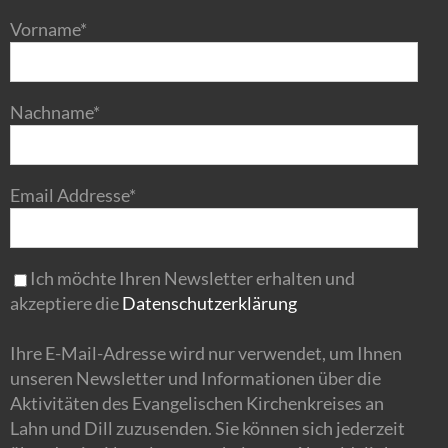
Vorname*
Nachname*
Email Addresse*
Ich möchte Ihren Newsletter erhalten und
akzeptiere die
Datenschutzerklärung
Ihre E-Mail-Adresse wird nur verwendet, um Ihnen
unseren Newsletter und Informationen über die
Aktivitäten des Evangelischen Kirchenkreises an
Lahn und Dill zuzusenden. Sie können sich jederzeit