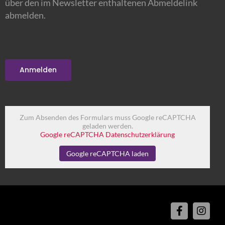
über den im Newsletter enthaltenen Abmeldelink
abmelden.
Zum Absenden des Formulars muss Google reCAPTCHA
geladen werden.
Google reCAPTCHA Datenschutzerklärung
Google reCAPTCHA laden
Facebook
Insta