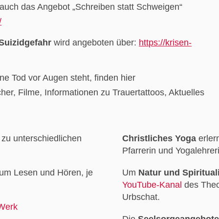
 auch das Angebot „Schreiben statt Schweigen“
/
Suizidgefahr
wird angeboten über:
https://krisen-
 Tod vor Augen steht, finden hier
r, Filme, Informationen zu Trauertattoos, Aktuelles
zu unterschiedlichen
Christliches Yoga
erler
Pfarrerin und Yogalehrer
um Lesen und Hören, je
Um
Natur und Spirituali
YouTube-Kanal
des Theo
Urbschat.
Werk
Die
Seelsorgeangebote