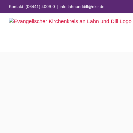
Zum
Kontakt: (06441) 4009-0
|
info.lahnunddill@ekir.de
Inhalt
springen