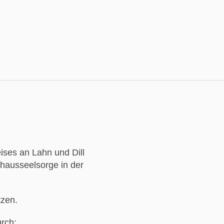
ises an Lahn und Dill
enhausseelsorge in der
tzen.
urch: