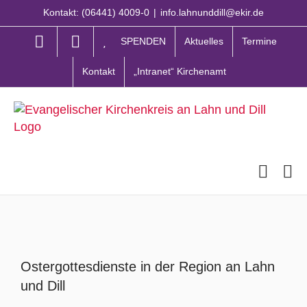
Zum
Kontakt: (06441) 4009-0
|
info.lahnunddill@ekir.de
Inhalt
springen
SPENDEN
Aktuelles
Termine
Kontakt
„Intranet“ Kirchenamt
Zeige
grösseres
Ostergottesdienste in der Region an Lahn
Bild
und Dill