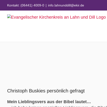
Zum
Kontakt: (06441) 4009-0
|
info.lahnunddill@ekir.de
Inhalt
springen
Zeige
grösseres
Christoph Buskies persönlich gefragt
Bild
Mein Lieblingsvers aus der Bibel lautet…