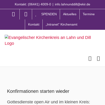
Zum
Kontakt: (06441) 4009-0
|
info.lahnunddill@ekir.de
Inhalt
springen
SPENDEN
Aktuelles
Termine
Kontakt
„Intranet“ Kirchenamt
Zeige
grösseres
Konfirmationen starten wieder
Bild
Gottesdienste open Air und im kleinen Kreis: