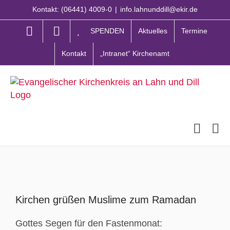
Zum
Kontakt: (06441) 4009-0
|
info.lahnunddill@ekir.de
Inhalt
springen
SPENDEN
Aktuelles
Termine
Kontakt
„Intranet“ Kirchenamt
Zeige
grösseres
Kirchen grüßen Muslime zum Ramadan
Bild
Gottes Segen für den Fastenmonat: