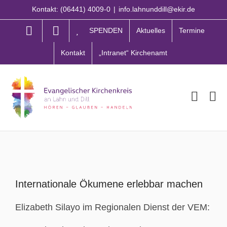
Zum
Kontakt: (06441) 4009-0
|
info.lahnunddill@ekir.de
Inhalt
springen
SPENDEN
Aktuelles
Termine
Kontakt
„Intranet“ Kirchenamt
Zeige
grösseres
Internationale Ökumene erlebbar machen
Bild
Elizabeth Silayo im Regionalen Dienst der VEM: