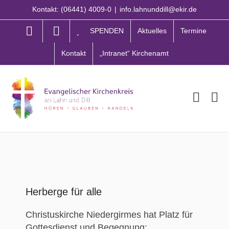
Zum
Kontakt: (06441) 4009-0
|
info.lahnunddill@ekir.de
Inhalt
springen
SPENDEN
Aktuelles
Termine
Kontakt
„Intranet“ Kirchenamt
Herberge für alle
Christuskirche Niedergirmes hat Platz für
Gottesdienst und Begegnung: