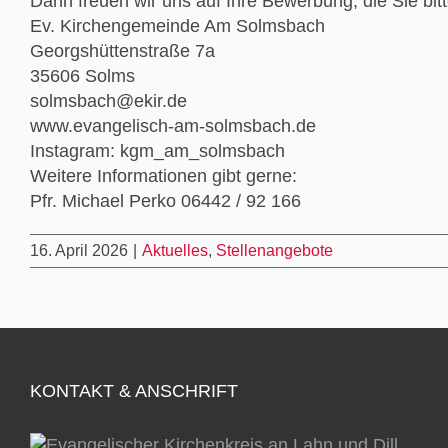
Dann freuen wir uns auf Ihre Bewerbung, die Sie bitt
Ev. Kirchengemeinde Am Solmsbach
Georgshüttenstraße 7a
35606 Solms
solmsbach@ekir.de
www.evangelisch-am-solmsbach.de
Instagram: kgm_am_solmsbach
Weitere Informationen gibt gerne:
Pfr. Michael Perko 06442 / 92 166
16. April 2026
|
Aktuelles
,
Stellenangebote
KONTAKT & ANSCHRIFT