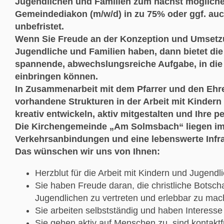
Jugendlichen und Familien
zum nächst mögliche
Gemeindediakon (m/w/d) in zu 75% oder ggf. au
unbefristet.
Wenn Sie Freude an der Konzeption und Umsetzu
Jugendliche und Familien
haben, dann bietet d
spannende, abwechslungsreiche Aufgabe, in die 
einbringen können.
In Zusammenarbeit mit dem Pfarrer und den Ehr
vorhandene Strukturen in der Arbeit mit Kinder
kreativ entwickeln, aktiv mitgestalten und
Ihre p
Die Kirchengemeinde „Am Solmsbach“ liegen i
Verkehrsanbindungen und eine lebenswerte Infra
Das wünschen wir uns von Ihnen:
Herzblut für die Arbeit mit Kindern und Jugend
Sie haben Freude daran, die christliche Botsch
Jugendlichen zu vertreten und erlebbar zu ma
Sie arbeiten selbstständig und haben Interesse 
Sie gehen aktiv auf Menschen zu, sind kontakt