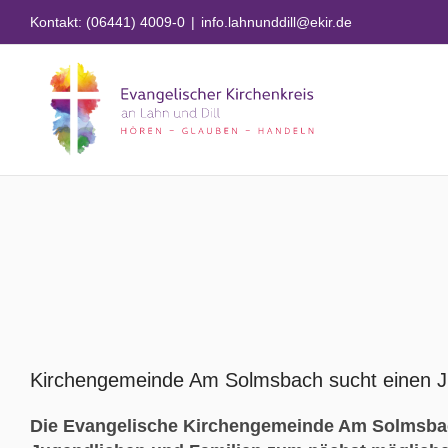
Zum
Kontakt: (06441) 4009-0
|
info.lahnunddill@ekir.de
Inhalt
springen
Zeige
grösseres
Kirchengemeinde Am Solmsbach sucht einen J
Bild
Die Evangelische Kirchengemeinde Am Solmsbach 