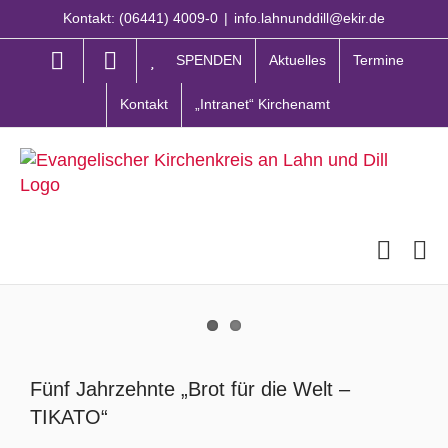
Zum
Kontakt: (06441) 4009-0
|
info.lahnunddill@ekir.de
Inhalt
springen
SPENDEN
Aktuelles
Termine
Kontakt
„Intranet“ Kirchenamt
Zeige
grösseres
Fünf Jahrzehnte „Brot für die Welt –
Bild
TIKATO“