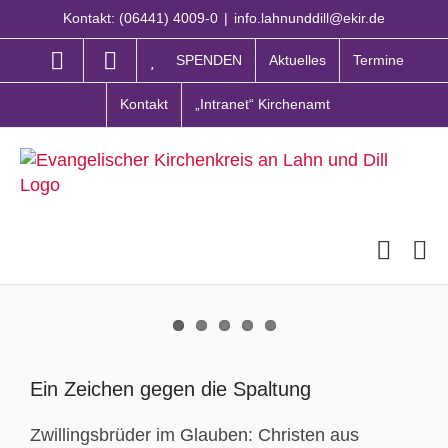
Zum
Kontakt: (06441) 4009-0
|
info.lahnunddill@ekir.de
Inhalt
springen
SPENDEN
Aktuelles
Termine
Kontakt
„Intranet“ Kirchenamt
Zeige
grösseres
Ein Zeichen gegen die Spaltung
Bild
Zwillingsbrüder im Glauben: Christen aus