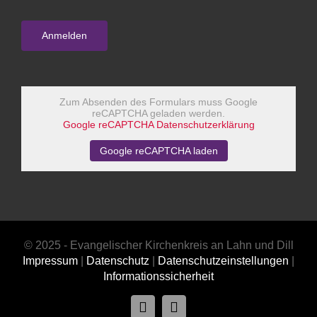
Zum Absenden des Formulars muss Google
reCAPTCHA geladen werden.
Google reCAPTCHA Datenschutzerklärung
Google reCAPTCHA laden
© 2025 - Evangelischer Kirchenkreis an Lahn und Dill
Impressum
|
Datenschutz
|
Datenschutzeinstellungen
|
Informationssicherheit
Facebook
Instagram