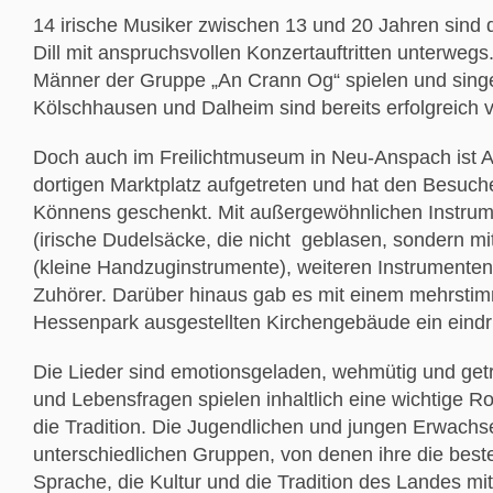
14 irische Musiker zwischen 13 und 20 Jahren sind 
Dill mit anspruchsvollen Konzertauftritten unterwegs
Männer der Gruppe „An Crann Og“ spielen und singen
Kölschhausen und Dalheim sind bereits erfolgreich v
Doch auch im Freilichtmuseum in Neu-Anspach ist 
dortigen Marktplatz aufgetreten und hat den Besuc
Könnens geschenkt. Mit außergewöhnlichen Instrumen
(irische Dudelsäcke, die nicht geblasen, sondern m
(kleine Handzuginstrumente), weiteren Instrumenten
Zuhörer. Darüber hinaus gab es mit einem mehrstimmig
Hessenpark ausgestellten Kirchengebäude ein eindru
Die Lieder sind emotionsgeladen, wehmütig und getra
und Lebensfragen spielen inhaltlich eine wichtige Ro
die Tradition. Die Jugendlichen und jungen Erwachs
unterschiedlichen Gruppen, von denen ihre die besten
Sprache, die Kultur und die Tradition des Landes mit