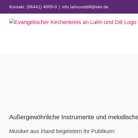
Zum
Kontakt: (06441) 4009-0
|
info.lahnunddill@ekir.de
Inhalt
springen
Zeige
grösseres
Außergewöhnliche Instrumente und melodisch
Bild
Musiker aus Irland begeistern ihr Publikum: