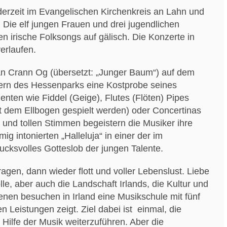
derzeit im Evangelischen Kirchenkreis an Lahn und
. Die elf jungen Frauen und drei jugendlichen
 irische Folksongs auf gälisch. Die Konzerte in
erlaufen.
An Crann Og (übersetzt: „Junger Baum“) auf dem
hern des Hessenparks eine Kostprobe seines
ten wie Fiddel (Geige), Flutes (Flöten) Pipes
it dem Ellbogen gespielt werden) oder Concertinas
 und tollen Stimmen begeistern die Musiker ihre
 intonierten „Halleluja“ in einer der im
cksvolles Gotteslob der jungen Talente.
gen, dann wieder flott und voller Lebenslust. Liebe
lle, aber auch die Landschaft Irlands, die Kultur und
enen besuchen in Irland eine Musikschule mit fünf
 Leistungen zeigt. Ziel dabei ist einmal, die
 Hilfe der Musik weiterzuführen. Aber die