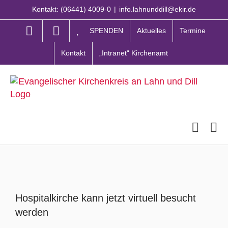
Zum
Kontakt: (06441) 4009-0
|
info.lahnunddill@ekir.de
Inhalt
springen
SPENDEN
Aktuelles
Termine
Kontakt
„Intranet“ Kirchenamt
Zeige
grösseres
Hospitalkirche kann jetzt virtuell besucht
Bild
werden