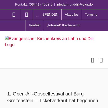
Zum
Kontakt: (06441) 4009-0
|
info.lahnunddill@ekir.de
Inhalt
springen
SPENDEN
Aktuelles
Termine
Kontakt
„Intranet“ Kirchenamt
Zeige
grösseres
1. Open-Air-Gospelfestival auf Burg
Bild
Greifenstein – Ticketverkauf hat begonnen