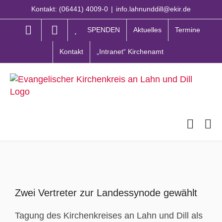
Zum
Kontakt: (06441) 4009-0
|
info.lahnunddill@ekir.de
Inhalt
springen
SPENDEN
Aktuelles
Termine
Kontakt
„Intranet“ Kirchenamt
Zeige
grösseres
Zwei Vertreter zur Landessynode gewählt
Bild
Tagung des Kirchenkreises an Lahn und Dill als