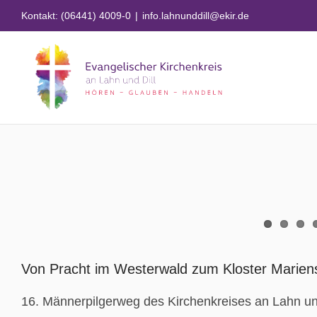
Zum
Kontakt: (06441) 4009-0
|
info.lahnunddill@ekir.de
Inhalt
springen
Zeige
grösseres
Von Pracht im Westerwald zum Kloster Mariens
Bild
16. Männerpilgerweg des Kirchenkreises an Lahn un