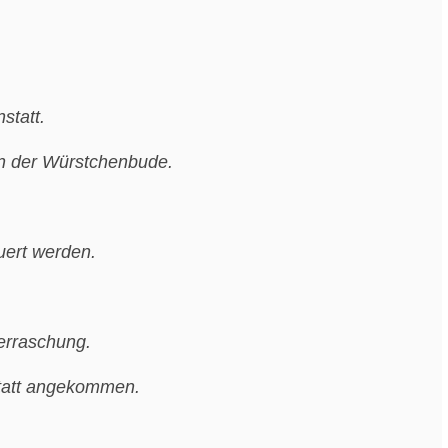
statt.
an der Würstchenbude.
uert werden.
erraschung.
nstatt angekommen.