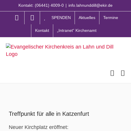
Zum
Kontakt: (06441) 4009-0
|
info.lahnunddill@ekir.de
Inhalt
springen
SPENDEN
Aktuelles
Termine
Kontakt
„Intranet“ Kirchenamt
Zeige
grösseres
Treffpunkt für alle in Katzenfurt
Bild
Neuer Kirchplatz eröffnet: