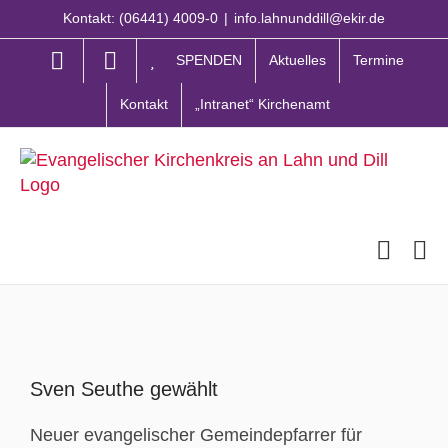
Zum
Kontakt: (06441) 4009-0
|
info.lahnunddill@ekir.de
Inhalt
springen
SPENDEN
Aktuelles
Termine
Kontakt
„Intranet“ Kirchenamt
Zeige
grösseres
Sven Seuthe gewählt
Bild
Neuer evangelischer Gemeindepfarrer für