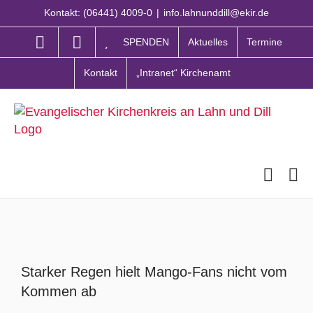
Zum
Kontakt: (06441) 4009-0
|
info.lahnunddill@ekir.de
Inhalt
springen
SPENDEN
Aktuelles
Termine
Kontakt
„Intranet“ Kirchenamt
Zeige
grösseres
Starker Regen hielt Mango-Fans nicht vom
Bild
Kommen ab