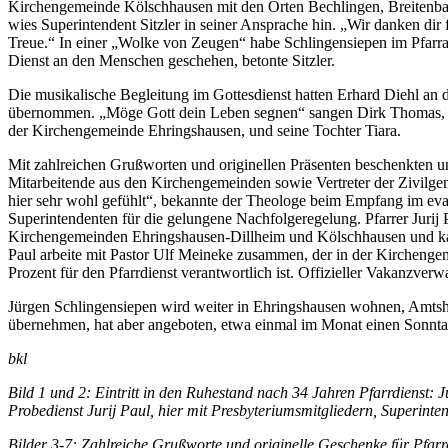
Kirchengemeinde Kölschhausen mit den Orten Bechlingen, Breitenba
wies Superintendent Sitzler in seiner Ansprache hin. „Wir danken dir 
Treue.“ In einer „Wolke von Zeugen“ habe Schlingensiepen im Pfarra
Dienst an den Menschen geschehen, betonte Sitzler.
Die musikalische Begleitung im Gottesdienst hatten Erhard Diehl a
übernommen. „Möge Gott dein Leben segnen“ sangen Dirk Thomas, d
der Kirchengemeinde Ehringshausen, und seine Tochter Tiara.
Mit zahlreichen Grußworten und originellen Präsenten beschenkten unt
Mitarbeitende aus den Kirchengemeinden sowie Vertreter der Zivilge
hier sehr wohl gefühlt“, bekannte der Theologe beim Empfang im e
Superintendenten für die gelungene Nachfolgeregelung. Pfarrer Jurij 
Kirchengemeinden Ehringshausen-Dillheim und Kölschhausen und kann
Paul arbeite mit Pastor Ulf Meineke zusammen, der in der Kircheng
Prozent für den Pfarrdienst verantwortlich ist. Offizieller Vakanzverw
Jürgen Schlingensiepen wird weiter in Ehringshausen wohnen, Amtsh
übernehmen, hat aber angeboten, etwa einmal im Monat einen Sonnt
bkl
Bild 1 und 2: Eintritt in den Ruhestand nach 34 Jahren Pfarrdienst: 
Probedienst Jurij Paul, hier mit Presbyteriumsmitgliedern, Superint
Bilder 3-7: Zahlreiche Grußworte und originelle Geschenke für Pfar