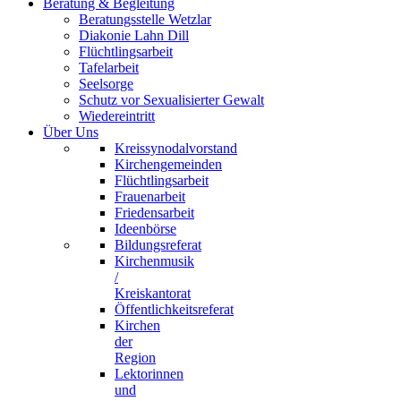
Beratung & Begleitung
Beratungsstelle Wetzlar
Diakonie Lahn Dill
Flüchtlingsarbeit
Tafelarbeit
Seelsorge
Schutz vor Sexualisierter Gewalt
Wiedereintritt
Über Uns
Kreissynodalvorstand
Kirchengemeinden
Flüchtlingsarbeit
Frauenarbeit
Friedensarbeit
Ideenbörse
Bildungsreferat
Kirchenmusik
/
Kreiskantorat
Öffentlichkeitsreferat
Kirchen
der
Region
Lektorinnen
und