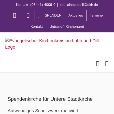
Zum
Kontakt: (06441) 4009-0
|
info.lahnunddill@ekir.de
Inhalt
springen
SPENDEN
Aktuelles
Termine
Kontakt
„Intranet“ Kirchenamt
Zeige
grösseres
Spendenkirche für Untere Stadtkirche
Bild
Aufwendiges Schnitzwerk motiviert