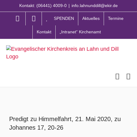
Zum
Kontakt: (06441) 4009-0
|
info.lahnunddill@ekir.de
Inhalt
springen
SPENDEN
Aktuelles
Termine
Kontakt
„Intranet“ Kirchenamt
Zeige
grösseres
Predigt zu Himmelfahrt, 21. Mai 2020, zu
Bild
Johannes 17, 20-26