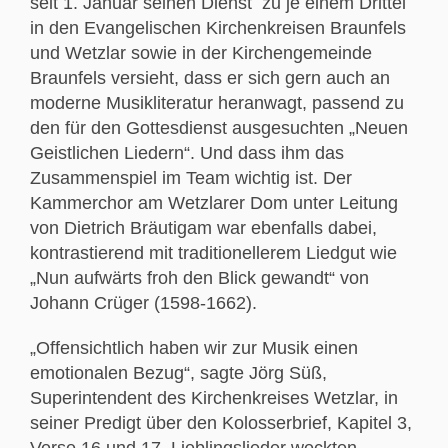
seit 1. Januar seinen Dienst zu je einem Drittel
in den Evangelischen Kirchenkreisen Braunfels
und Wetzlar sowie in der Kirchengemeinde
Braunfels versieht, dass er sich gern auch an
moderne Musikliteratur heranwagt, passend zu
den für den Gottesdienst ausgesuchten „Neuen
Geistlichen Liedern“. Und dass ihm das
Zusammenspiel im Team wichtig ist. Der
Kammerchor am Wetzlarer Dom unter Leitung
von Dietrich Bräutigam war ebenfalls dabei,
kontrastierend mit traditionellerem Liedgut wie
„Nun aufwärts froh den Blick gewandt“ von
Johann Crüger (1598-1662).
„Offensichtlich haben wir zur Musik einen
emotionalen Bezug“, sagte Jörg Süß,
Superintendent des Kirchenkreises Wetzlar, in
seiner Predigt über den Kolosserbrief, Kapitel 3,
Verse 16 und 17. Lieblingslieder weckten