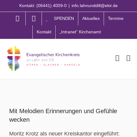
Zum
Kontakt: (06441) 4009-0
|
info.lahnunddill@ekir.de
Inhalt
springen
SPENDEN
Aktuelles
Termine
Kontakt
„Intranet“ Kirchenamt
Zeige
grösseres
Mit Melodien Erinnerungen und Gefühle
Bild
wecken
Moritz Krotz als neuer Kreiskantor eingeführt: