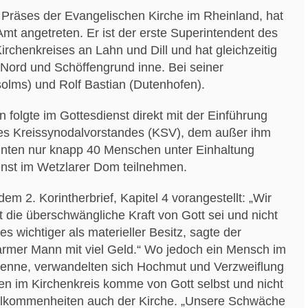
 Präses der Evangelischen Kirche im Rheinland, hat
 Amt angetreten. Er ist der erste Superintendent des
rchenkreises an Lahn und Dill und hat gleichzeitig
-Nord und Schöffengrund inne. Bei seiner
solms) und Rolf Bastian (Dutenhofen).
folgte im Gottesdienst direkt mit der Einführung
es Kreissynodalvorstandes (KSV), dem außer ihm
nnten nur knapp 40 Menschen unter Einhaltung
nst im Wetzlarer Dom teilnehmen.
dem 2. Korintherbrief, Kapitel 4 vorangestellt: „Wir
 die überschwängliche Kraft von Gott sei und nicht
 wichtiger als materieller Besitz, sagte der
n armer Mann mit viel Geld.“ Wo jedoch ein Mensch im
rkenne, verwandelten sich Hochmut und Verzweiflung
aben im Kirchenkreis komme von Gott selbst und nicht
ollkommenheiten auch der Kirche. „Unsere Schwäche