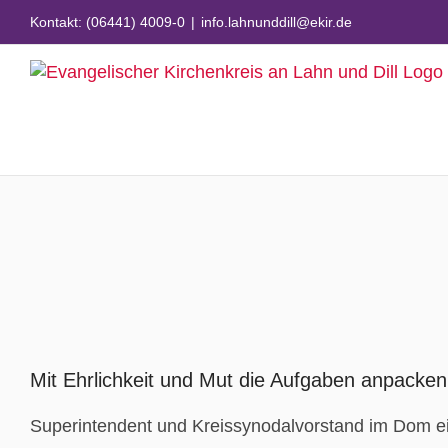
Zum
Kontakt: (06441) 4009-0
|
info.lahnunddill@ekir.de
Inhalt
springen
Zeige
grösseres
Mit Ehrlichkeit und Mut die Aufgaben anpacken
Bild
Superintendent und Kreissynodalvorstand im Dom ei