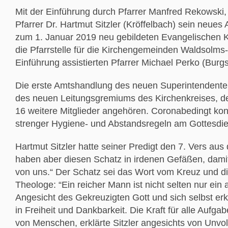
Mit der Einführung durch Pfarrer Manfred Rekowski,
Pfarrer Dr. Hartmut Sitzler (Kröffelbach) sein neues
zum 1. Januar 2019 neu gebildeten Evangelischen Ki
die Pfarrstelle für die Kirchengemeinden Waldsolms
Einführung assistierten Pfarrer Michael Perko (Burg
Die erste Amtshandlung des neuen Superintendenten 
des neuen Leitungsgremiums des Kirchenkreises, d
16 weitere Mitglieder angehören. Coronabedingt ko
strenger Hygiene- und Abstandsregeln am Gottesdie
Hartmut Sitzler hatte seiner Predigt den 7. Vers aus 
haben aber diesen Schatz in irdenen Gefäßen, damit
von uns.“ Der Schatz sei das Wort vom Kreuz und dies
Theologe: “Ein reicher Mann ist nicht selten nur ei
Angesicht des Gekreuzigten Gott und sich selbst e
in Freiheit und Dankbarkeit. Die Kraft für alle Aufg
von Menschen, erklärte Sitzler angesichts von Unv