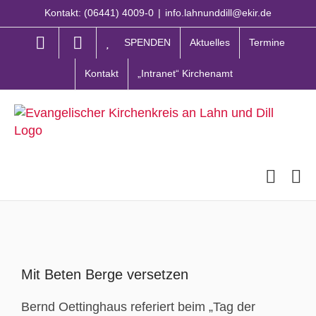
Zum
Kontakt: (06441) 4009-0
|
info.lahnunddill@ekir.de
Inhalt
springen
SPENDEN
Aktuelles
Termine
Kontakt
„Intranet“ Kirchenamt
Zeige
grösseres
Mit Beten Berge versetzen
Bild
Bernd Oettinghaus referiert beim „Tag der