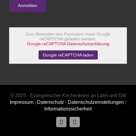
Zum Absenden des Formulars muss Google
reCAPTCHA geladen werden.
Google reCAPTCHA Datenschutzerklärung
Google reCAPTCHA laden
© 2025 - Evangelischer Kirchenkreis an Lahn und Dill
Impressum
|
Datenschutz
|
Datenschutzeinstellungen
|
Informationssicherheit
Facebook
Instagram