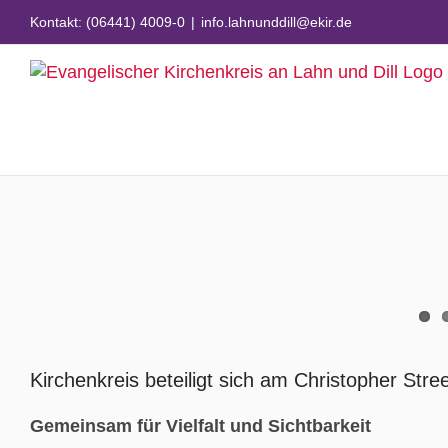
Zum
Kontakt: (06441) 4009-0
|
info.lahnunddill@ekir.de
Inhalt
springen
Zeige
grösseres
Kirchenkreis beteiligt sich am Christopher Stre
Bild
Gemeinsam für Vielfalt und Sichtbarkeit