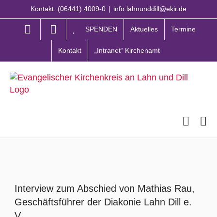
Zum
Kontakt: (06441) 4009-0
|
info.lahnunddill@ekir.de
Inhalt
springen
SPENDEN
Aktuelles
Termine
Kontakt
„Intranet“ Kirchenamt
Zeige
grösseres
Interview zum Abschied von Mathias Rau,
Bild
Geschäftsführer der Diakonie Lahn Dill e.
V.