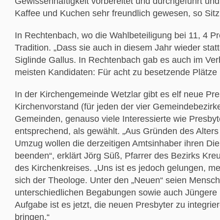
Gewissenhaftigkeit vorbereitet und durchgeführt u
Kaffee und Kuchen sehr freundlich gewesen, so Sitzl
In Rechtenbach, wo die Wahlbeteiligung bei 11, 4 Pr
Tradition. „Dass sie auch in diesem Jahr wieder statt
Siglinde Gallus. In Rechtenbach gab es auch im Ve
meisten Kandidaten: Für acht zu besetzende Plätze h
In der Kirchengemeinde Wetzlar gibt es elf neue Pre
Kirchenvorstand (für jeden der vier Gemeindebezirke 
Gemeinden, genauso viele Interessierte wie Presbyt
entsprechend, als gewählt. „Aus Gründen des Alters
Umzug wollen die derzeitigen Amtsinhaber ihren Di
beenden“, erklärt Jörg Süß, Pfarrer des Bezirks Kreuz
des Kirchenkreises. „Uns ist es jedoch gelungen, meh
sich der Theologe. Unter den „Neuen“ seien Mensch
unterschiedlichen Begabungen sowie auch Jüngere im
Aufgabe ist es jetzt, die neuen Presbyter zu integr
bringen.“