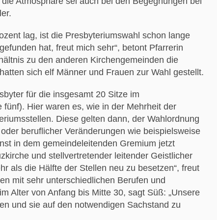
nd die Atmosphäre sei auch bei den Begegnungen bei
er.
ozent lag, ist die Presbyteriumswahl schon lange
gefunden hat, freut mich sehr“, betont Pfarrerin
rhältnis zu den anderen Kirchengemeinden die
atten sich elf Männer und Frauen zur Wahl gestellt.
sbyter für die insgesamt 20 Sitze im
fünf). Hier waren es, wie in der Mehrheit der
eriumsstellen. Diese gelten dann, der Wahlordnung
 oder beruflicher Veränderungen wie beispielsweise
enst in dem gemeindeleitenden Gremium jetzt
kirche und stellvertretender leitender Geistlicher
r als die Hälfte der Stellen neu zu besetzen“, freut
en mit sehr unterschiedlichen Berufen und
 Alter von Anfang bis Mitte 30, sagt Süß: „Unsere
ieren und sie auf den notwendigen Sachstand zu