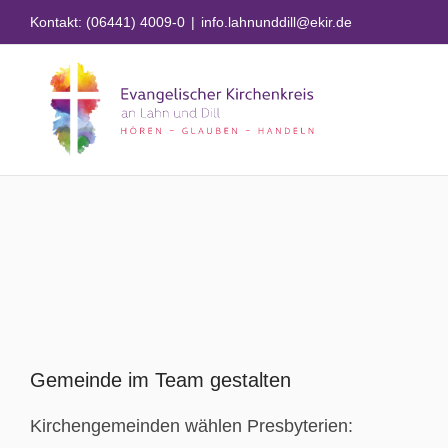
Zum
Kontakt: (06441) 4009-0
|
info.lahnunddill@ekir.de
Inhalt
springen
Zeige
grösseres
Gemeinde im Team gestalten
Bild
Kirchengemeinden wählen Presbyterien: