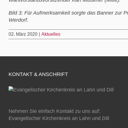
Wahlvorstandsvorsitzender Karl Müßener (Mitte).
Bild 3: Für Aufmerksamkeit sorgte das Banner zur
Werdorf.
02. März 2020
|
Aktuelles
KONTAKT & ANSCHRIFT
Nehmen Sie einfach Kontakt zu uns auf:
Evangelischer Kirchenkreis an Lahn und Dill