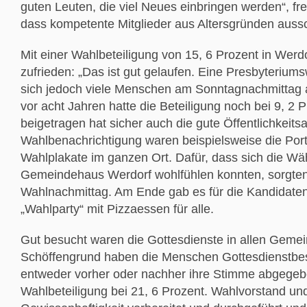
guten Leuten, die viel Neues einbringen werden“, fre
dass kompetente Mitglieder aus Altersgründen aus
Mit einer Wahlbeteiligung von 15, 6 Prozent in Werd
zufrieden: „Das ist gut gelaufen. Eine Presbyterium
sich jedoch viele Menschen am Sonntagnachmittag a
vor acht Jahren hatte die Beteiligung noch bei 9, 2
beigetragen hat sicher auch die gute Öffentlichkeits
Wahlbenachrichtigung waren beispielsweise die Port
Wahlplakate im ganzen Ort. Dafür, dass sich die W
Gemeindehaus Werdorf wohlfühlen konnten, sorgte
Wahlnachmittag. Am Ende gab es für die Kandidaten,
„Wahlparty“ mit Pizzaessen für alle.
Gut besucht waren die Gottesdienste in allen Geme
Schöffengrund haben die Menschen Gottesdienstbe
entweder vorher oder nachher ihre Stimme abgegeben“,
Wahlbeteiligung bei 21, 6 Prozent. Wahlvorstand und