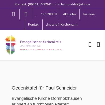
Zum
Kontakt: (06441) 4009-0
|
info.lahnunddill@ekir.de
Inhalt
springen
SPENDEN
Aktuelles
Termine
Kontakt
„Intranet“ Kirchenamt
Gedenktafel für Paul Schneider
Evangelische Kirche Dornholzhausen
erinnert an furchtlosen Pfarrer: