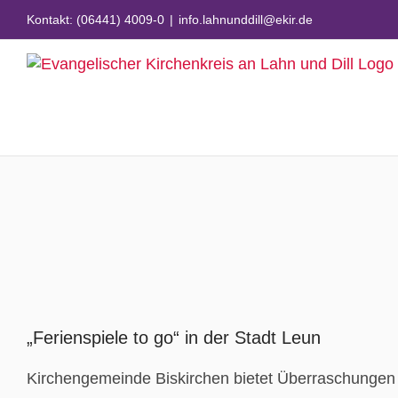
Zum
Kontakt: (06441) 4009-0
|
info.lahnunddill@ekir.de
Inhalt
springen
Zeige
grösseres
„Ferienspiele to go“ in der Stadt Leun
Bild
Kirchengemeinde Biskirchen bietet Überraschungen 