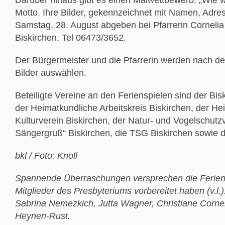
Darüber hinaus gibt es einen Malwettbewerb. „Wie w
Motto. Ihre Bilder, gekennzeichnet mit Namen, Adre
Samstag, 28. August abgeben bei Pfarrerin Corneli
Biskirchen, Tel 06473/3652.
Der Bürgermeister und die Pfarrerin werden nach d
Bilder auswählen.
Beteiligte Vereine an den Ferienspielen sind der Bis
der Heimatkundliche Arbeitskreis Biskirchen, der He
Kulturverein Biskirchen, der Natur- und Vogelschutz
Sängergruß“ Biskirchen, die TSG Biskirchen sowie d
bkl / Foto: Knoll
Spannende Überraschungen versprechen die Feriens
Mitglieder des Presbyteriums vorbereitet haben (v.l
Sabrina Nemezkich, Jutta Wagner, Christiane Cornel
Heynen-Rust.