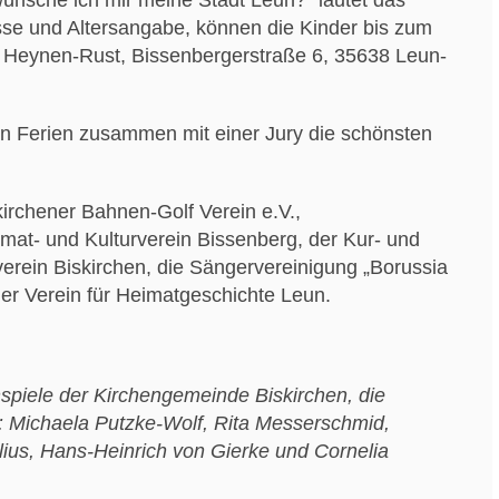
ünsche ich mir meine Stadt Leun?“ lautet das
sse und Altersangabe, können die Kinder bis zum
a Heynen-Rust, Bissenbergerstraße 6, 35638 Leun-
en Ferien zusammen mit einer Jury die schönsten
kirchener Bahnen-Golf Verein e.V.,
imat- und Kulturverein Bissenberg, der Kur- und
verein Biskirchen, die Sängervereinigung „Borussia
er Verein für Heimatgeschichte Leun.
piele der Kirchengemeinde Biskirchen, die
.): Michaela Putzke-Wolf, Rita Messerschmid,
ius, Hans-Heinrich von Gierke und Cornelia