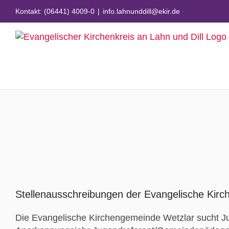
Zum
Kontakt: (06441) 4009-0
|
info.lahnunddill@ekir.de
Inhalt
springen
Zeige
grösseres
Stellenausschreibungen der Evangelische Kir
Bild
Die Evangelische Kirchengemeinde Wetzlar sucht Ju