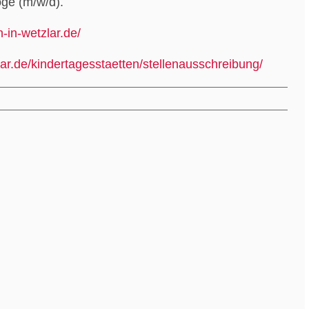
ge (m/w/d).
h-in-wetzlar.de/
lar.de/kindertagesstaetten/stellenausschreibung/