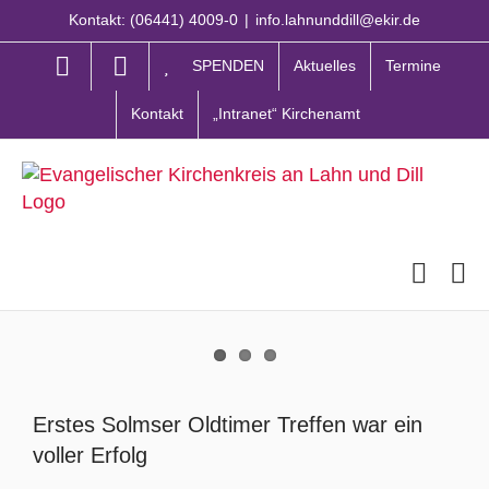
Zum
Kontakt: (06441) 4009-0
|
info.lahnunddill@ekir.de
Inhalt
springen
SPENDEN
Aktuelles
Termine
Kontakt
„Intranet“ Kirchenamt
Zeige
grösseres
Erstes Solmser Oldtimer Treffen war ein
Bild
voller Erfolg