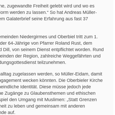
he, zugewandte Freiheit gelebt wird und wo es
orm werden zu lassen.“ So hat Andreas Müller-
em Galaterbrief seine Erfahrung aus fast 37
emeinden Niedergirmes und Oberbiel tritt zum 1.
der 64-Jährige von Pfarrer Roland Rust, dem
 Dill, von seinem Dienst entpflichtet worden. Rund
einden der Region, zahlreiche Weggefährten und
ungsgottesdienst teilzunehmen.
alltag zugelassen werden, so Müller-Eidam, damit
ngagement wecken könnten. Die Oberbieler Kirche
meindliche Identität. Diese müsse jedoch jede
eue Zugänge zu Glaubensthemen und ethischen
ispiel den Umgang mit Muslimen: „Statt Grenzen
eiheit zu leben und gemeinsam mit anderen
nde auf.