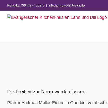
Zum
Kontakt: (06441) 4009-0
|
info.lahnunddill@ekir.de
Inhalt
springen
Zeige
grösseres
Die Freiheit zur Norm werden lassen
Bild
Pfarrer Andreas Müller-Eidam in Oberbiel verabschi