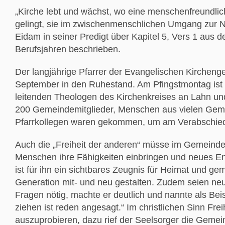
„Kirche lebt und wächst, wo eine menschenfreundlic
gelingt, sie im zwischenmenschlichen Umgang zur N
Eidam in seiner Predigt über Kapitel 5, Vers 1 aus d
Berufsjahren beschrieben.
Der langjährige Pfarrer der Evangelischen Kircheng
September in den Ruhestand. Am Pfingstmontag ist 
leitenden Theologen des Kirchenkreises an Lahn und
200 Gemeindemitglieder, Menschen aus vielen Gem
Pfarrkollegen waren gekommen, um am Verabschied
Auch die „Freiheit der anderen“ müsse im Gemeinde
Menschen ihre Fähigkeiten einbringen und neues E
ist für ihn ein sichtbares Zeugnis für Heimat und ge
Generation mit- und neu gestalten. Zudem seien n
Fragen nötig, machte er deutlich und nannte als Be
ziehen ist reden angesagt.“ Im christlichen Sinn Fr
auszuprobieren, dazu rief der Seelsorger die Gemei