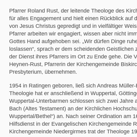
Pfarrer Roland Rust, der leitende Theologe des Kirc
für alles Engagement und hielt einen Rückblick auf
von Jesus Christus gepredigt und in vielfältiger Wei
Pfarrer arbeiten wir engagiert, wissen aber nicht imm
Gottes Hand aufgehoben sei. „Wir dürfen Dinge ru
loslassen“, sprach er dem scheidenden Geistlichen 
der Dienst ihres Pfarrers im Ort zu Ende gehe. Die
Heynen-Rust, Pfarrerin der Kirchengemeinde Biskirc
Presbyterium, übernehmen.
1954 in Ratingen geboren, ließ sich Andreas Müller
Theologie hat er anschließend in Wuppertal, Göttin
Wuppertal-Unterbarmen schlossen sich zwei Jahre al
Bach (Altes Testament) an der Kirchlichen Hochschu
Wuppertal/Bethel“) an. Nach seiner Ordination am 16
Hilfsdienst in der Evangelischen Kirchengemeinde Re
Kirchengemeinde Niedergirmes trat der Theologe 198