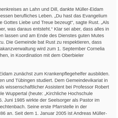
henkreises an Lahn und Dill, dankte Müller-Eidam
 dessen berufliches Leben. „Du hast das Evangelium
se Gottes Liebe und Treue bezeugt“, sagte Rust. „Als
er, was daraus entsteht.“ Klar sei aber, dass alles in
hen lassen und am Ende des Dienstes guten Mutes
zu. Die Gemeinde bat Rust zu respektieren, dass
 Vakanzverwaltung wird zum 1. September Cornelia
hen, in Koordination mit dem Oberbieler
-Eidam zunächst zum Krankenpflegehelfer ausbilden.
gen und Tübingen studiert. Dem Gemeindevikariat in
s wissenschaftlicher Assistent bei Professor Robert
le Wuppertal (heute: „Kirchliche Hochschule
. Juni 1985 wirkte der Seelsorger als Pastor im
chtenbach. Seine erste Pfarrstelle in der
6 an. Seit dem 1. Januar 2005 ist Andreas Müller-