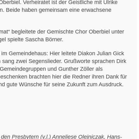
rbiel. Verheiratet ist der Geistliche mit Ulrike
sen. Beide haben gemeinsam eine erwachsene
at“ begleitete der Gemischte Chor Oberbiel unter
el spielte Sascha Börner.
 im Gemeindehaus: Hier leitete Diakon Julian Gick
m sang zwei Segenslieder. Grußworte sprachen Dirk
 Gemeindegruppen und Gunther Zöller als
eschenken brachten hier die Redner ihren Dank für
nd gute Wünsche für seine Zukunft zum Ausdruck.
t den Presbytern (v.l.) Anneliese Olejniczak, Hans-