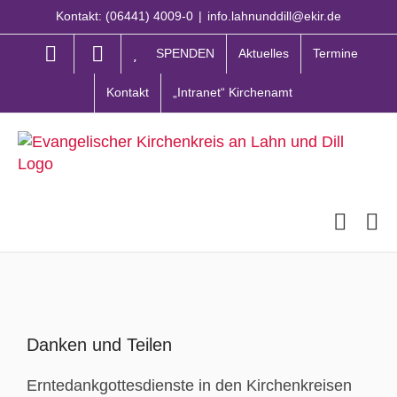
Zum
Kontakt: (06441) 4009-0
|
info.lahnunddill@ekir.de
Inhalt
springen
SPENDEN
Aktuelles
Termine
Kontakt
„Intranet“ Kirchenamt
Zeige
grösseres
Danken und Teilen
Bild
Erntedankgottesdienste in den Kirchenkreisen