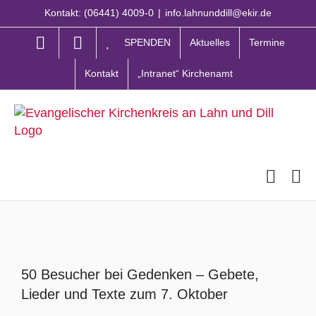
Zum
Kontakt: (06441) 4009-0
|
info.lahnunddill@ekir.de
Inhalt
springen
SPENDEN
Aktuelles
Termine
Kontakt
„Intranet“ Kirchenamt
Zeige
grösseres
50 Besucher bei Gedenken – Gebete,
Bild
Lieder und Texte zum 7. Oktober