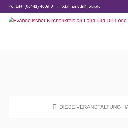
Zum
Kontakt: (06441) 4009-0
|
info.lahnunddill@ekir.de
Inhalt
springen
DIESE VERANSTALTUNG H