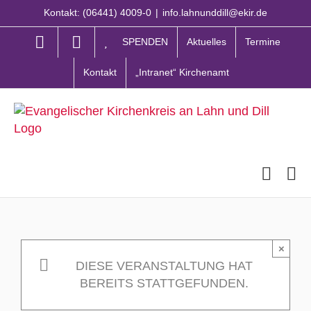
Zum
Kontakt: (06441) 4009-0
|
info.lahnunddill@ekir.de
Inhalt
springen
SPENDEN
Aktuelles
Termine
Kontakt
„Intranet“ Kirchenamt
×
DIESE VERANSTALTUNG HAT
BEREITS STATTGEFUNDEN.