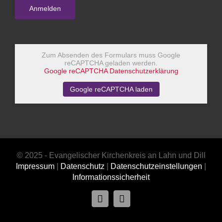
Zum Absenden des Formulars muss Google
reCAPTCHA geladen werden.
Google reCAPTCHA Datenschutzerklärung
Google reCAPTCHA laden
© 2025 - Evangelischer Kirchenkreis an Lahn und Dill
Impressum
|
Datenschutz
|
Datenschutzeinstellungen
|
Informationssicherheit
Facebook
Instagram