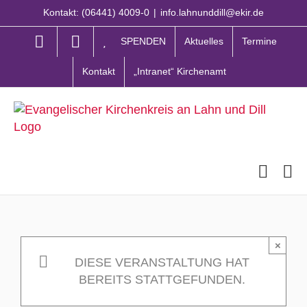
Zum
Kontakt: (06441) 4009-0
|
info.lahnunddill@ekir.de
Inhalt
springen
SPENDEN
Aktuelles
Termine
Kontakt
„Intranet“ Kirchenamt
×
DIESE VERANSTALTUNG HAT
BEREITS STATTGEFUNDEN.