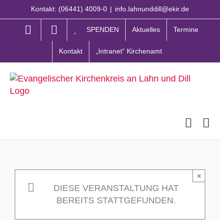
Zum
Kontakt: (06441) 4009-0
|
info.lahnunddill@ekir.de
Inhalt
springen
SPENDEN
Aktuelles
Termine
Kontakt
„Intranet“ Kirchenamt
×
DIESE VERANSTALTUNG HAT
BEREITS STATTGEFUNDEN.