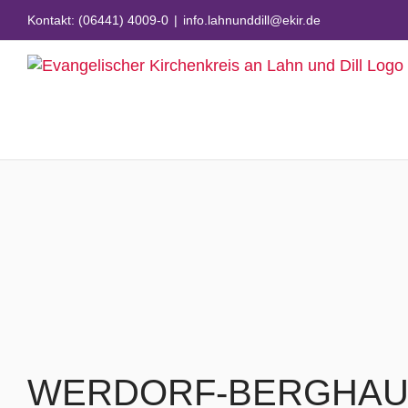
Zum
Kontakt: (06441) 4009-0
|
info.lahnunddill@ekir.de
Inhalt
springen
View
Larger
Image
WERDORF-BERGHA