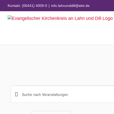
Zum
Kontakt: (06441) 4009-0
|
info.lahnunddill@ekir.de
Inhalt
springen
Veranstaltungen
Veranstaltungen
Bitte
Schlüsselwort
Suche
eingeben.