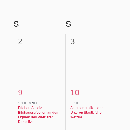
G
S
SAMSTAG
S
SONNTAG
0
0
2
3
ltungen,
Veranstaltungen,
Veranstaltungen
1
1
9
10
ltungen,
Veranstaltung,
Veranstaltung,
10:00
-
16:00
17:00
Erleben Sie die
Sommermusik in der
Bildhauerarbeiten an den
Unteren Stadtkirche
Figuren des Wetzlarer
Wetzlar
Doms live