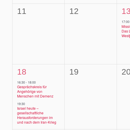
0
0
1
11
12
1
Veranstaltungen,
Veranstaltungen
Ve
17:00
Missi
Das 
West
2
0
0
18
19
2
Veranstaltungen,
Veranstaltungen
Ve
16:30
-
18:00
Gesprächskreis für
Angehörige von
Menschen mit Demenz
19:30
Israel heute –
gesellschaftliche
Herausforderungen im
und nach dem Iran-Krieg