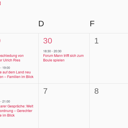
ITTWOCH
D
DONNERSTAG
F
FREITA
1
0
9
30
1
,
ranstaltungen,
Veranstaltung,
Veransta
18:30
-
20:30
bschiedung von
Forum Mann trifft sich zum
er Ulrich Ries
Boule spielen
0
-
19:00
he auf dem Land neu
n – Familien im Blick
0
0
7
8
,
ranstaltung,
Veranstaltungen,
Veransta
0
-
21:00
arer Gespräche: Welt
nordnung – Gerechter
e im Blick