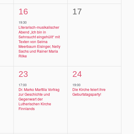
1
0
16
17
ltungen,
Veranstaltung,
Veranstaltungen
19:30
Literarisch-musikalischer
Abend „Ich bin in
Sehnsucht eingehüllt“ mit
Texten von Selma
Meerbaum Eisinger, Nelly
Sachs und Rainer Maria
Rilke
1
1
23
24
ltungen,
Veranstaltung,
Veranstaltung,
17:00
19:00
Dr. Marko Marttila Vortrag
Die Kirche feiert ihre
zur Geschichte und
Geburtstagsparty!
Gegenwart der
Lutherischen Kirche
Finnlands