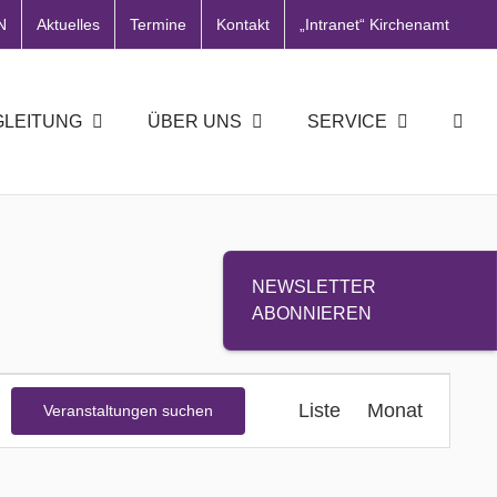
N
Aktuelles
Termine
Kontakt
„Intranet“ Kirchenamt
GLEITUNG
ÜBER UNS
SERVICE
NEWSLETTER
ABONNIEREN
Veranstal
Liste
Monat
Veranstaltungen suchen
Ansichten
Navigatio