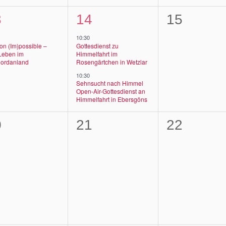
2
0
3
14
15
,
ranstaltung,
Veranstaltungen,
Veransta
10:30
on (Im)possible –
Gottesdienst zu
Leben im
Himmelfahrt im
jordanland
Rosengärtchen in Wetzlar
10:30
Sehnsucht nach Himmel
Open-Air-Gottesdienst an
Himmelfahrt in Ebersgöns
0
0
0
21
22
,
ranstaltungen,
Veranstaltungen,
Veransta