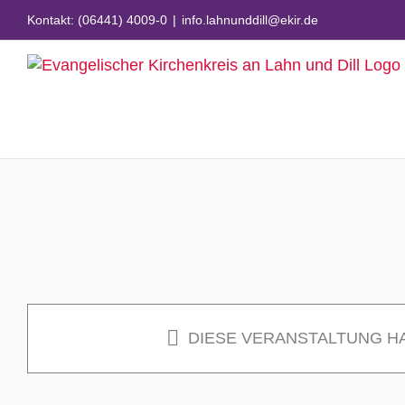
Zum
Kontakt: (06441) 4009-0
|
info.lahnunddill@ekir.de
Inhalt
springen
DIESE VERANSTALTUNG H