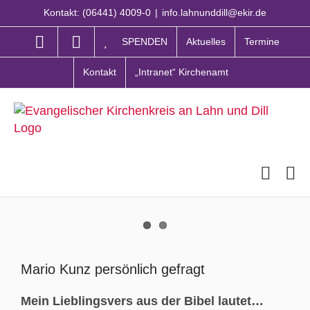
Zum
Kontakt: (06441) 4009-0
|
info.lahnunddill@ekir.de
Inhalt
springen
SPENDEN
Aktuelles
Termine
Kontakt
„Intranet“ Kirchenamt
Zeige
grösseres
Mario Kunz persönlich gefragt
Bild
Mein Lieblingsvers aus der Bibel lautet…